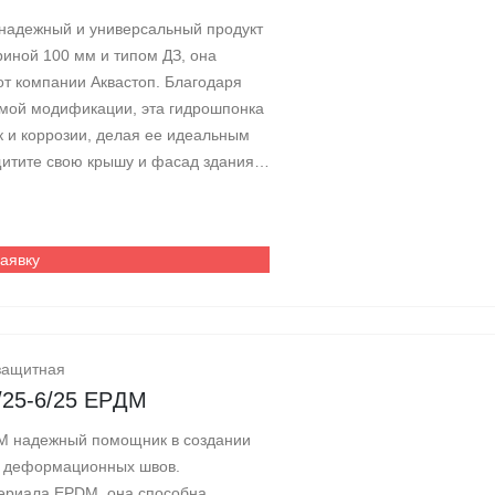
 надежный и универсальный продукт
иной 100 мм и типом ДЗ, она
от компании Аквастоп. Благодаря
имой модификации, эта гидрошпонка
к и коррозии, делая ее идеальным
щитите свою крышу и фасад здания с
заявку
защитная
/25-6/25 EPДM
DM надежный помощник в создании
и деформационных швов.
териала EPDM, она способна