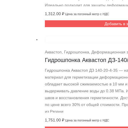
Идеально подходит для защиты деформаци
строительных проектах.
1,312.00
₽
Цена за погонный метр с НДС
Добавить в 
Аквастоп
,
Гидрошпонка
,
Деформационная 
Гидрошпонка Аквастоп ДЗ-140
Гидрошпонка Аквастоп ДЗ 140-20-4-35 — 
материал для герметизации деформационны
обладает высокой сжимаемостью в 10 мм и
выдерживать давление воды до 0.38 МПа. 
швов и восстановления герметичности. До
по цене всего 30% от общей стоимости. П
из Рязани.
1,751.00
₽
Цена за погонный метр с НДС