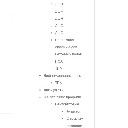
ДШЛ
ДШМ
ДШН
ДШО
ДШС
Несъемная
опалубка для
бетонных полов
ПСА
ТПМ
Деформационные швы
ТПА
Дисклудеры
Набухающие профиля
Бентонитовые
Аквастоп
С круглым
сечением