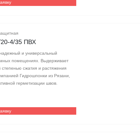
заявку
защитная
/20-4/35 ПВХ
 надежный и универсальный
земных помещениях. Выдерживает
й степенью сжатия и растяжения
омпанией Гидрошпонки из Рязани,
тивной герметизации швов.
заявку