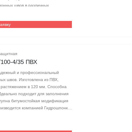
онных швов в различных
заявку
защитная
/100-4/35 ПВХ
надежный и профессиональный
х швов. Изготовлена из ПВХ,
 растяжением в 120 мм. Способна
Идеально подходит для заполнения
ступна битумостойкая модификация
роизводится компанией Гидрошпонки