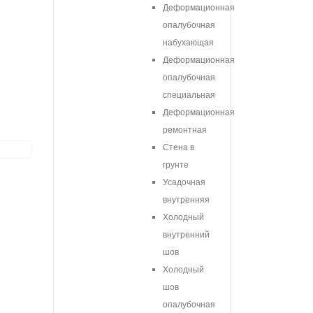
Деформационная
опалубочная
набухающая
Деформационная
опалубочная
специальная
Деформационная
ремонтная
Стена в
грунте
Усадочная
внутренняя
Холодный
внутренний
шов
Холодный
шов
опалубочная