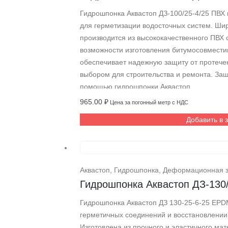
Гидрошпонка Аквастоп ДЗ-100/25-4/25 ПВХ
для герметизации водосточных систем. Шир
производится из высококачественного ПВХ 
возможности изготовления битумосовмест
обеспечивает надежную защиту от протече
выбором для строительства и ремонта. За
помощью гидрошпонки Аквастоп.
965.00
₽
Цена за погонный метр с НДС
Добавить в 
Аквастоп
,
Гидрошпонка
,
Деформационная 
Гидрошпонка Аквастоп ДЗ-130
Гидрошпонка Аквастоп ДЗ 130-25-6-25 EP
герметичных соединений и восстановлени
Изготовлена из прочного и эластичного ма