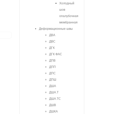
Холодный
шов
опалубочная
мембранная
Деформационные швы
ДВА
ДВС
ДГК
ДГК ФАС
ДПВ
ДПП
ДПС
ДПШ
ДША
ДША.Т
ДША.ТС
ДШВ
ДШКА