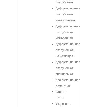
опалубочная
Деформационная
опалубочная
инъекционная
Деформационная
опалубочная
мембранная
Деформационная
опалубочная
набухающая
Деформационная
опалубочная
специальная
Деформационная
ремонтная
Стена в
грунте
Усадочная