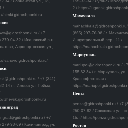
32 34 / Лобненская ул., 18,
155-32-34 / Луганск Молодеж
1 /
2 / https://lugansk.gidroshponk
://himki.gidroshponki.ru
Махачкала
ново
mahachkala@gidroshponki.ru/
ovo@gidroshponki.ru / +7
(865) 297-76-98 / г. Махачкал
) 270-04-32 / Ивановский р-н,
Индустриальный пер., 11 /
гнатово, Аэропортовская ул.,
https://mahachkala.gidroshpon
Мариуполь
://ivanovo.gidroshponki.ru/
mariupol@gidroshponki.ru / +
вск
155 32 34 / г. Мариуполь, ул.
vsk@gidroshponki.ru / +7 (341)
Краснофлотская /
82-14 / г. Ижевск ул. Пойма,
https://mariupol.gidroshponki.r
/
Пенза
://izhevsk.gidroshponki.ru
penza@gidroshponki.ru / +7 (
ининград
250-07-82 / Совхозная ул., ст
ningrad@gidroshponki.ru / +7
15л / https://penza.gidroshpon
) 279-98-69 / Калининград ул.
Ростов