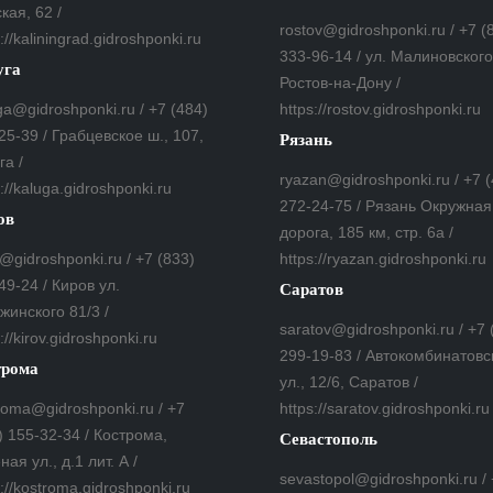
кая, 62 /
rostov@gidroshponki.ru / +7 (
://kaliningrad.gidroshponki.ru
333-96-14 / ул. Малиновского,
уга
Ростов-на-Дону /
ga@gidroshponki.ru / +7 (484)
https://rostov.gidroshponki.ru
25-39 / Грабцевское ш., 107,
Рязань
га /
ryazan@gidroshponki.ru / +7 
s://kaluga.gidroshponki.ru
272-24-75 / Рязань Окружная
ов
дорога, 185 км, стр. 6а /
v@gidroshponki.ru / +7 (833)
https://ryazan.gidroshponki.ru
49-24 / Киров ул.
Саратов
жинского 81/3 /
saratov@gidroshponki.ru / +7 
://kirov.gidroshponki.ru
299-19-83 / Автокомбинатовс
трома
ул., 12/6, Саратов /
roma@gidroshponki.ru / +7
https://saratov.gidroshponki.ru
) 155-32-34 / Кострома,
Севастополь
ная ул., д.1 лит. А /
sevastopol@gidroshponki.ru /
s://kostroma.gidroshponki.ru