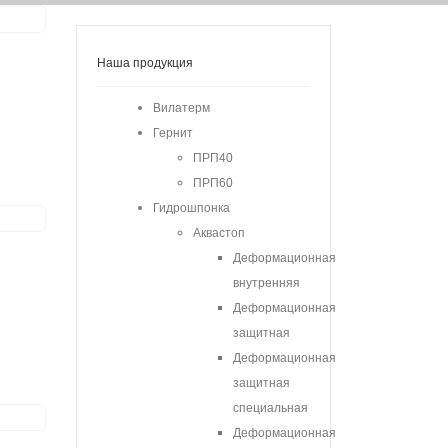
Наша продукция
Вилатерм
Гернит
ПРП40
ПРП60
Гидрошпонка
Аквастоп
Деформационная
внутренняя
Деформационная
защитная
Деформационная
защитная
специальная
Деформационная