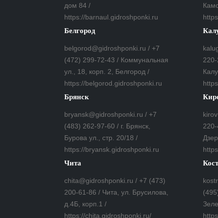
дом 84 /
Камс
https://barnaul.gidroshponki.ru
https
Белгород
Кал
belgorod@gidroshponki.ru / +7
kalu
(472) 299-72-43 / Коммунальная
220-
ул., 18, корп. 2, Белгород /
Калу
https://belgorod.gidroshponki.ru
http
Брянск
Кир
bryansk@gidroshponki.ru / +7
kiro
(483) 262-97-60 / г. Брянск,
220-
Бурова ул., стр. 20/18 /
Дзер
https://bryansk.gidroshponki.ru
https
Чита
Кос
chita@gidroshponki.ru / +7 (473)
kost
200-61-86 / Чита, ул. Брусилова,
(495
д.4Б, корп.1 /
Зеле
https://chita.gidroshponki.ru/
http