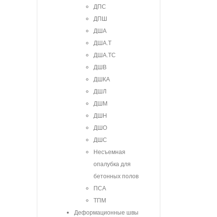
ДПС
ДПШ
ДША
ДША.Т
ДША.ТС
ДШВ
ДШКА
ДШЛ
ДШМ
ДШН
ДШО
ДШС
Несъемная
опалубка для
бетонных полов
ПСА
ТПМ
Деформационные швы