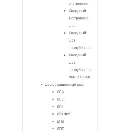
внутренняя
Холодный
внутренний
шов
Холодный
шов
опалубочная
Холодный
шов
опалубочная
мембранная
Деформационные швы
ДВА
ДВС
ДГК
ДГК ФАС
ДПВ
ДПП