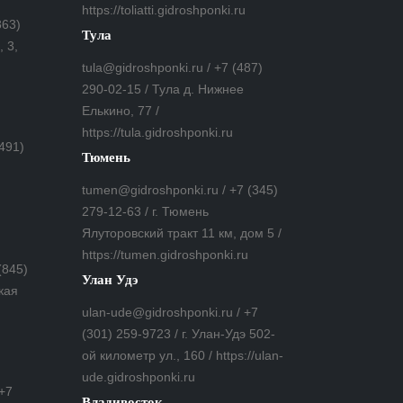
https://toliatti.gidroshponki.ru
863)
Тула
 3,
tula@gidroshponki.ru / +7 (487)
290-02-15 / Тула д. Нижнее
Елькино, 77 /
https://tula.gidroshponki.ru
(491)
Тюмень
tumen@gidroshponki.ru / +7 (345)
279-12-63 / г. Тюмень
Ялуторовский тракт 11 км, дом 5 /
https://tumen.gidroshponki.ru
(845)
Улан Удэ
кая
ulan-ude@gidroshponki.ru / +7
(301) 259-9723 / г. Улан-Удэ 502-
ой километр ул., 160 / https://ulan-
ude.gidroshponki.ru
 +7
Владивосток