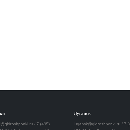
ки
Луганск
i@gidroshponki.ru / 7 (495)
lugansk@gidroshponki.ru / 7 (