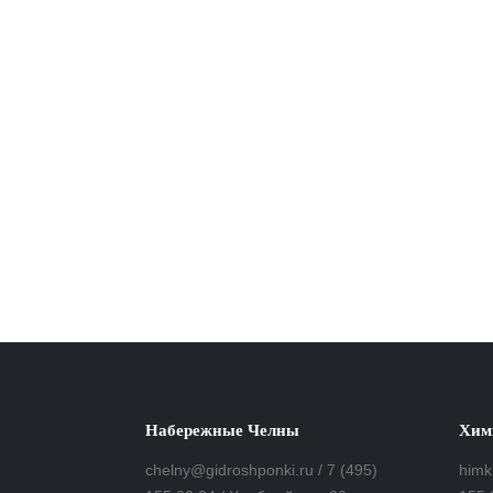
Набережные Челны
Хим
chelny@gidroshponki.ru / 7 (495)
himk