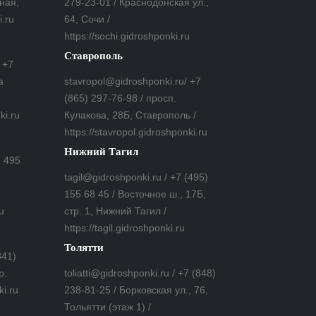
ная,
279-23-01 / Краснодонская ул.,
i.ru
64, Сочи /
https://sochi.gidroshponki.ru
Ставрополь
 +7
а
stavropol@gidroshponki.ru/ +7
(865) 297-76-98 / просп.
ki.ru
Кулакова, 28Б, Ставрополь /
https://stavropol.gidroshponki.ru
Нижний Тагил
7 495
tagil@gidroshponki.ru / +7 (495)
155 68 45 / Восточное ш., 17Б,
u
стр. 1, Нижний Тагил /
https://tagil.gidroshponki.ru
Толятти
841)
р.
toliatti@gidroshponki.ru / +7 (848)
ki.ru
238-81-25 / Борковская ул., 76,
Тольятти (этаж 1) /