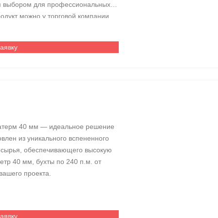
ым выбором для профессиональных
одукт можно у торговой компании
заявку
атерм 40 мм — идеальное решение
влен из уникального вспененного
 сырья, обеспечивающего высокую
етр 40 мм, бухты по 240 п.м. от
вашего проекта.
заявку