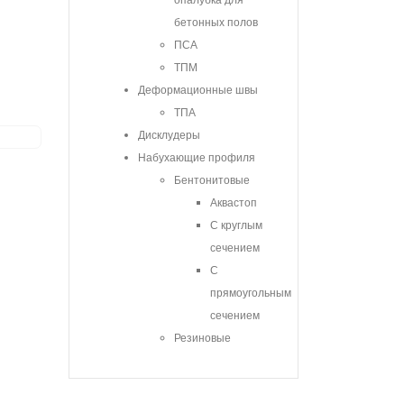
опалубка для
бетонных полов
ПСА
ТПМ
Деформационные швы
ТПА
Дисклудеры
Набухающие профиля
Бентонитовые
Аквастоп
С круглым
сечением
С
прямоугольным
сечением
Резиновые