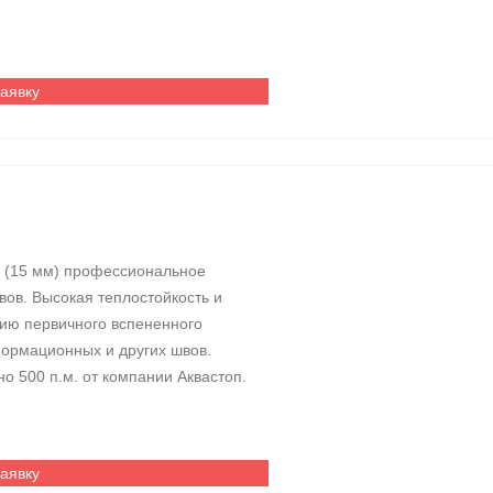
заявку
м (15 мм) профессиональное
ов. Высокая теплостойкость и
нию первичного вспененного
формационных и других швов.
но 500 п.м. от компании Аквастоп.
заявку