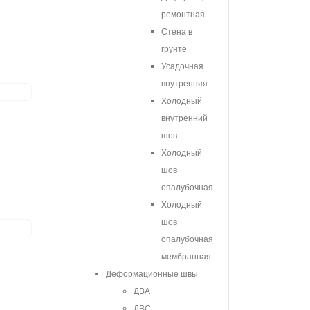
ремонтная
Стена в
грунте
Усадочная
внутренняя
Холодный
внутренний
шов
Холодный
шов
опалубочная
Холодный
шов
опалубочная
мембранная
Деформационные швы
ДВА
ДВС