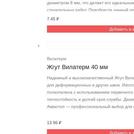
диаметром 8 мм, что делает его идеальн
строительных работ. Приобрести данный пр
Аквастоп
7.45
₽
Добавить в 
Вилатерм
Жгут Вилатерм 40 мм
Надежный и высококачественный Жгут Вил
для деформационных и других швов. Изгото
полиэтилена с использованием первичного
теплостойкость и долгий срок службы. Диам
Аквастоп — профессиональный выбор для 
13.96
₽
Добавить в 