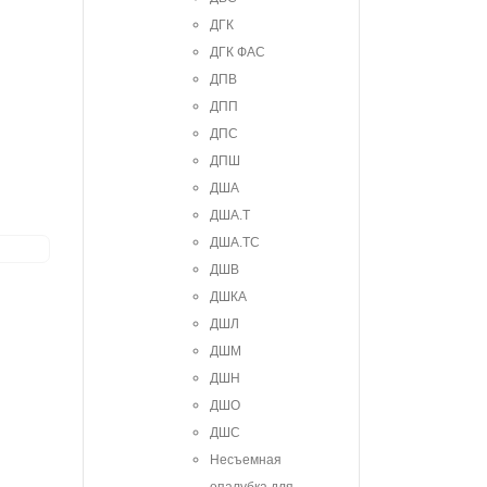
ДГК
ДГК ФАС
ДПВ
ДПП
ДПС
ДПШ
ДША
ДША.Т
ДША.ТС
ДШВ
ДШКА
ДШЛ
ДШМ
ДШН
ДШО
ДШС
Несъемная